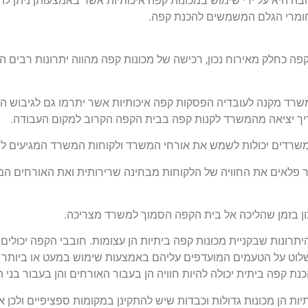
ה היא על ידי שימוש במכונות קפה איכותיות אשר באמצעותן ניתן להכ
 חומרי הגלם המשמשים להכנת קפה.
 כחלק מאירוח נכון, רכישה של מכונות קפה מהווה יתרונות רבים הן
רד מקנה לעובדיה הפסקות קפה איכותיות אשר יתרמו גם לגיבוש ה
יך יציאה מהמשרד לקנות קפה בבית הקפה הקרוב למקום העבודה.
במשרדים יכולות לשמש את אורחי המשרד ולקוחות המשרד המגיעים 
ר פלאים את החוויה של הלקוחות מבחינה שרירותית ואת האורחים המ
סכון בזמן שהליכה אל בית הקפה הסמוך למשרד מצריכה.
תרונות שבקניית מכונות קפה ביתיות הן עצומות. חובבי הקפה יכולים
לוט על הטעמים המועדפים עליהם באמצעות שימוש במעט או ביותר ח
כנת קפה ביתית יכולה להיות חוויה הן בעבור האורחים והן בעבור בנ
יות הן מכונות גדולות וכבדות שיש להתקינן במקומות ספציפיים ולכן אם